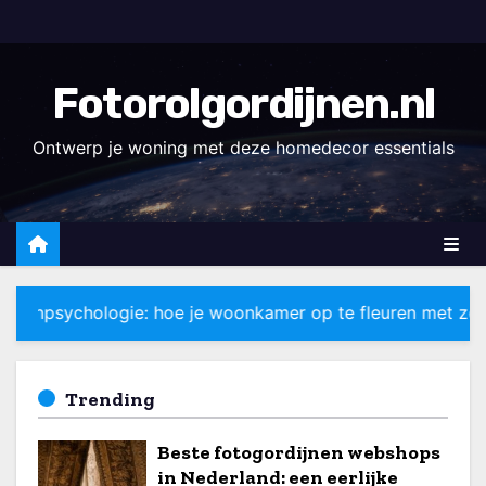
D
o
o
Fotorolgordijnen.nl
r
g
Ontwerp je woning met deze homedecor essentials
a
a
n
n
a
oe je woonkamer op te fleuren met zomerse tinten
a
r
i
Trending
n
h
Beste fotogordijnen webshops
o
in Nederland: een eerlijke