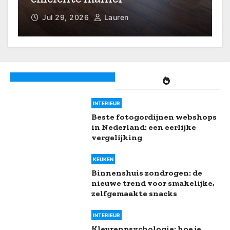
Jul 26, 2026
Lauren
Creating harmonious spaces
with recycled glass accents
INTERIEUR
Beste fotogordijnen webshops
in Nederland: een eerlijke
vergelijking
KEUKEN
Binnenshuis zondrogen: de
nieuwe trend voor smakelijke,
zelfgemaakte snacks
INTERIEUR
Kleurenpsychologie: hoe je