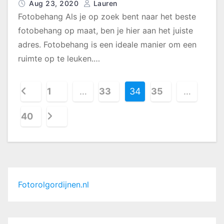
Aug 23, 2020
Lauren
Fotobehang Als je op zoek bent naar het beste
fotobehang op maat, ben je hier aan het juiste
adres. Fotobehang is een ideale manier om een
ruimte op te leuken.…
B
1
…
33
34
35
…
e
40
r
i
c
Fotorolgordijnen.nl
h
t