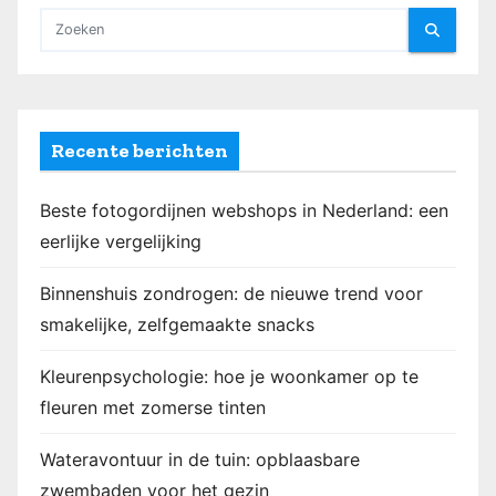
e
n
p
a
Recente berichten
g
Beste fotogordijnen webshops in Nederland: een
i
eerlijke vergelijking
n
Binnenshuis zondrogen: de nieuwe trend voor
e
smakelijke, zelfgemaakte snacks
r
Kleurenpsychologie: hoe je woonkamer op te
i
fleuren met zomerse tinten
n
Wateravontuur in de tuin: opblaasbare
zwembaden voor het gezin