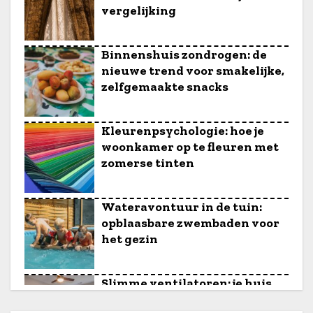
u
vergelijking
d
Binnenshuis zondrogen: de
nieuwe trend voor smakelijke,
zelfgemaakte snacks
Kleurenpsychologie: hoe je
woonkamer op te fleuren met
zomerse tinten
Wateravontuur in de tuin:
opblaasbare zwembaden voor
het gezin
Slimme ventilatoren: je huis
koel houden op een energie-