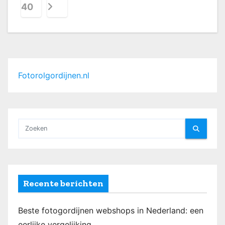
e
40
r
i
c
Fotorolgordijnen.nl
h
t
e
n
p
a
Recente berichten
g
Beste fotogordijnen webshops in Nederland: een
i
eerlijke vergelijking