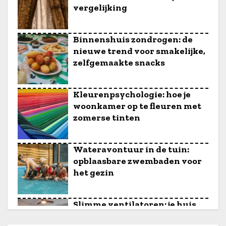
u
vergelijking
d
Binnenshuis zondrogen: de
nieuwe trend voor smakelijke,
zelfgemaakte snacks
Kleurenpsychologie: hoe je
woonkamer op te fleuren met
zomerse tinten
Wateravontuur in de tuin:
opblaasbare zwembaden voor
het gezin
Slimme ventilatoren: je huis
koel houden op een energie-