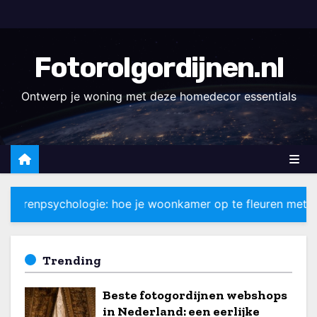
D
o
o
Fotorolgordijnen.nl
r
g
Ontwerp je woning met deze homedecor essentials
a
a
n
n
a
 hoe je woonkamer op te fleuren met zomerse tinten
a
r
i
Trending
n
h
Beste fotogordijnen webshops
o
in Nederland: een eerlijke