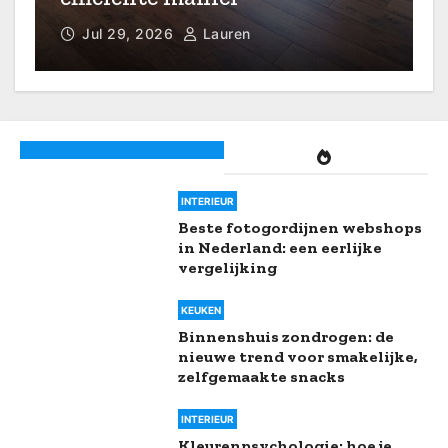
Jul 26, 2026
Lauren
Creating harmonious spaces
with recycled glass accents
INTERIEUR
Beste fotogordijnen webshops
in Nederland: een eerlijke
vergelijking
KEUKEN
Binnenshuis zondrogen: de
nieuwe trend voor smakelijke,
zelfgemaakte snacks
INTERIEUR
Kleurenpsychologie: hoe je