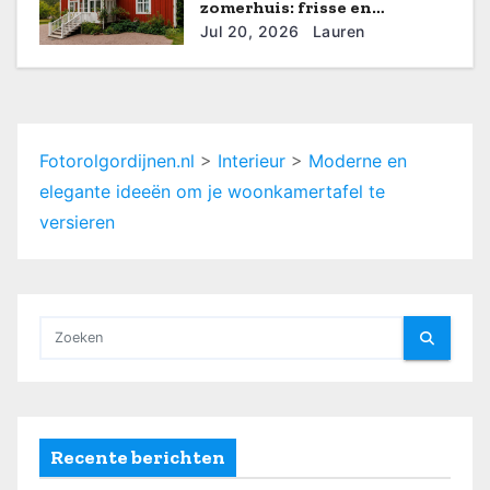
e
zomerhuis: frisse en
rustgevende interieurideeën
Jul 20, 2026
Lauren
Fotorolgordijnen.nl
>
Interieur
>
Moderne en
elegante ideeën om je woonkamertafel te
versieren
Recente berichten