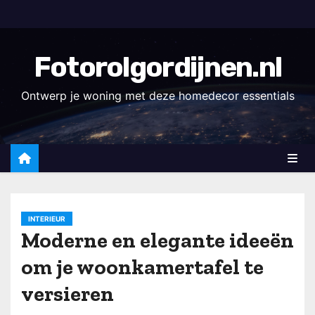
D
o
o
Fotorolgordijnen.nl
r
g
Ontwerp je woning met deze homedecor essentials
a
a
n
n
a
a
INTERIEUR
r
Moderne en elegante ideeën
i
om je woonkamertafel te
n
h
versieren
o