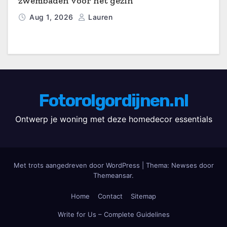
zwembaden voor het gezin
Aug 1, 2026
Lauren
Fotorolgordijnen.nl
Ontwerp je woning met deze homedecor essentials
Met trots aangedreven door WordPress
|
Thema: Newses door
Themeansar
.
Home
Contact
Sitemap
Write for Us – Complete Guidelines