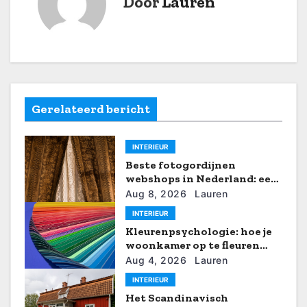
Door
Lauren
c
h
t
n
Gerelateerd bericht
a
v
INTERIEUR
Beste fotogordijnen
i
webshops in Nederland: een
eerlijke vergelijking
g
Aug 8, 2026
Lauren
INTERIEUR
a
Kleurenpsychologie: hoe je
woonkamer op te fleuren
t
met zomerse tinten
Aug 4, 2026
Lauren
i
INTERIEUR
Het Scandinavisch