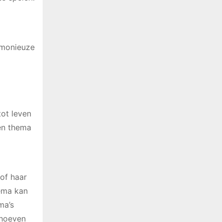
rmonieuze
ot leven
een thema
 of haar
hema kan
ma’s
 hoeven