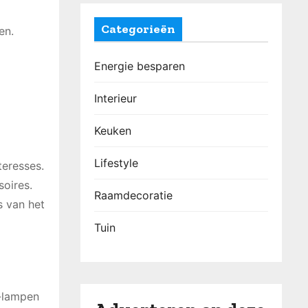
Categorieën
en.
Energie besparen
Interieur
Keuken
Lifestyle
teresses.
oires.
Raamdecoratie
s van het
Tuin
D-lampen