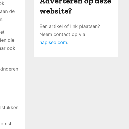
Adverteren op deze
ok
website?
 aan de
n.
Een artikel of link plaatsen?
met
Neem contact op via
len die
napiseo.com
.
aar ook
 kinderen
elstukken
komst.