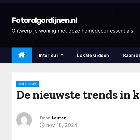
D
o
Fotorolgordijnen.nl
o
r
Ontwerp je woning met deze homedecor essentials
g
a
Interieur
Lokale Gidsen
Raamde
a
n
n
a
INTERIEUR
De nieuwste trends in 
a
r
i
n
Door
Lauren
nov 18, 2024
h
o