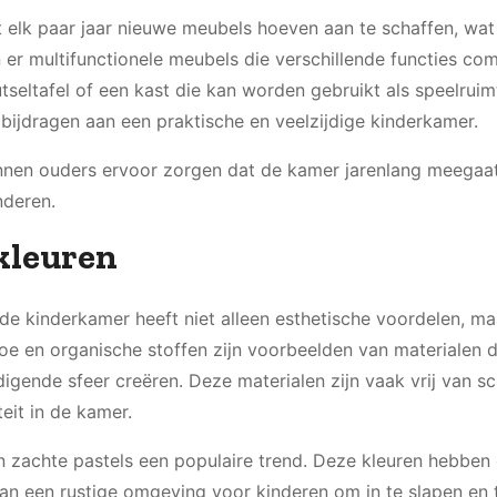
t elk paar jaar nieuwe meubels hoeven aan te schaffen, wa
jn er multifunctionele meubels die verschillende functies co
ltafel of een kast die kan worden gebruikt als speelruimt
 bijdragen aan een praktische en veelzijdige kinderkamer.
unnen ouders ervoor zorgen dat de kamer jarenlang meegaat
nderen.
kleuren
n de kinderkamer heeft niet alleen esthetische voordelen, m
 en organische stoffen zijn voorbeelden van materialen di
gende sfeer creëren. Deze materialen zijn vaak vrij van sc
eit in de kamer.
en zachte pastels een populaire trend. Deze kleuren hebben
an een rustige omgeving voor kinderen om in te slapen en 