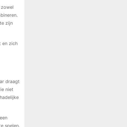
t zowel
mbineren.
e zijn
 en zich
aar draagt
e niet
hadelijke
 een
te spelen.