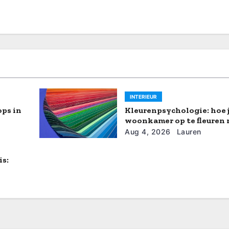
INTERIEUR
ps in
Kleurenpsychologie: hoe 
woonkamer op te fleuren
zomerse tinten
Aug 4, 2026
Lauren
s: