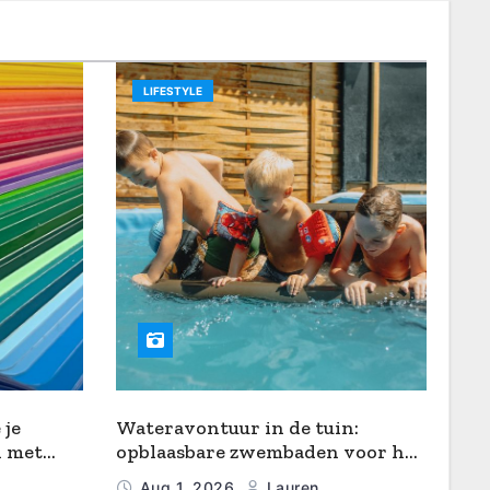
LIFESTYLE
 je
Wateravontuur in de tuin:
n met
opblaasbare zwembaden voor het
gezin
Aug 1, 2026
Lauren