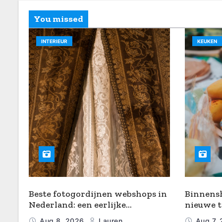
You missed
INTERIEUR
KEUKEN
Beste fotogordijnen webshops in
Binnensh
Nederland: een eerlijke
nieuwe t
vergelijking
zelfgema
Aug 8, 2026
Lauren
Aug 7,