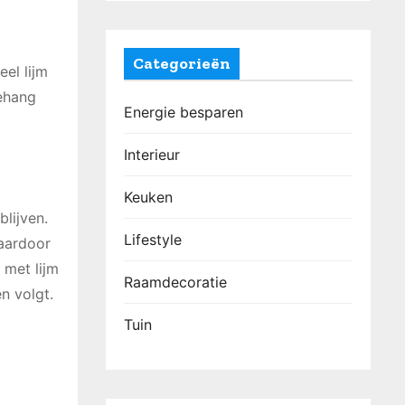
Categorieën
eel lijm
behang
Energie besparen
Interieur
Keuken
lijven.
Lifestyle
waardoor
 met lijm
Raamdecoratie
n volgt.
Tuin