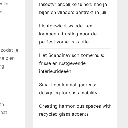
r te
Insectvriendelijke tuinen: hoe je
et
bijen en vlinders aantrekt in juli
Lichtgewicht wandel- en
kampeeruitrusting voor de
perfect zomervakantie
 zodat je
Het Scandinavisch zomerhuis:
te zien
frisse en rustgevende
ing
interieurideeën
Smart ecological gardens:
designing for sustainability
en
Creating harmonious spaces with
gaat
recycled glass accents