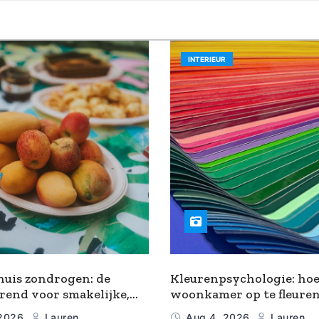
INTERIEUR
uis zondrogen: de
Kleurenpsychologie: hoe
rend voor smakelijke,
woonkamer op te fleure
akte snacks
zomerse tinten
 2026
Lauren
Aug 4, 2026
Lauren