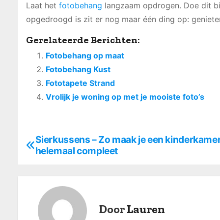
Laat het
fotobehang
langzaam opdrogen. Doe dit bij
opgedroogd is zit er nog maar één ding op: geniete
Gerelateerde Berichten:
Fotobehang op maat
Fotobehang Kust
Fototapete Strand
Vrolijk je woning op met je mooiste foto’s
Sierkussens – Zo maak je een kinderkame
B
helemaal compleet
e
r
i
Door
Lauren