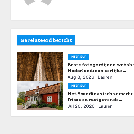
c
h
t
n
Gerelateerd bericht
a
INTERIEUR
v
Beste fotogordijnen websho
i
Nederland: een eerlijke
vergelijking
Aug 8, 2026
Lauren
g
INTERIEUR
Het Scandinavisch zomerhui
a
frisse en rustgevende
interieurideeën
t
Jul 20, 2026
Lauren
i
e