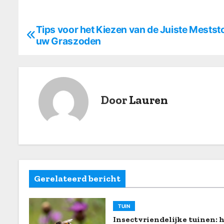
Tips voor het Kiezen van de Juiste Mestst
B
uw Graszoden
e
r
i
Door
Lauren
c
h
t
n
Gerelateerd bericht
a
TUIN
v
Insectvriendelijke tuinen: h