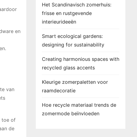
Het Scandinavisch zomerhuis:
waardoor
frisse en rustgevende
interieurideeën
rdware en
Smart ecological gardens:
designing for sustainability
en.
Creating harmonious spaces with
recycled glass accents
Kleurige zomerpaletten voor
rte van
raamdecoratie
ets
Hoe recycle materiaal trends de
zomermode beïnvloeden
 toe of
 aan de