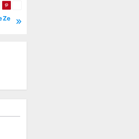
e Ze
: