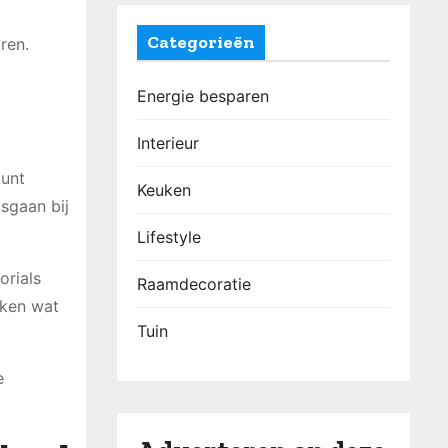
Categorieën
ren.
Energie besparen
Interieur
kunt
Keuken
sgaan bij
Lifestyle
orials
Raamdecoratie
aken wat
Tuin
e