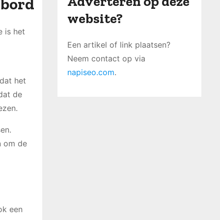
Adverteren op deze
ebord
website?
 is het
Een artikel of link plaatsen?
Neem contact op via
napiseo.com
.
dat het
dat de
ezen.
sen.
n om de
ok een