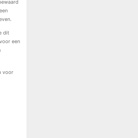
n bewaard
 een
even.
 dit
 voor een
n
n voor