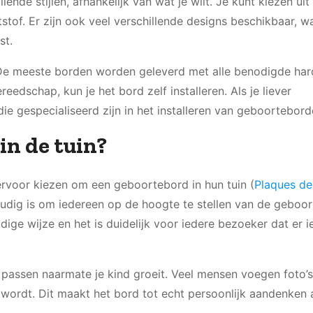
de stijlen, afhankelijk van wat je wilt. Je kunt kiezen uit
tstof. Er zijn ook veel verschillende designs beschikbaar, 
st.
 De meeste borden worden geleverd met alle benodigde ha
ereedschap, kun je het bord zelf installeren. Als je liever
 die gespecialiseerd zijn in het installeren van geboortebord
n de tuin?
voor kiezen om een geboortebord in hun tuin (
Plaques de
oudig is om iedereen op de hoogte te stellen van de geboo
ge wijze en het is duidelijk voor iedere bezoeker dat er i
passen naarmate je kind groeit. Veel mensen voegen foto’s
 wordt. Dit maakt het bord tot echt persoonlijk aandenken