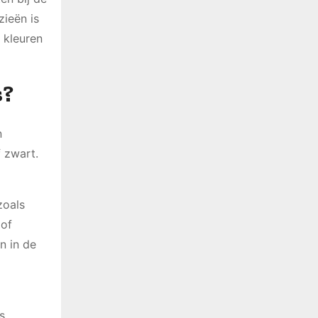
zieën is
 kleuren
s?
n
f zwart.
zoals
 of
n in de
s