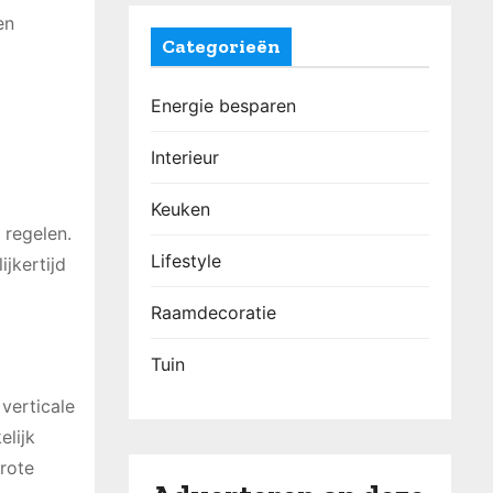
en
Categorieën
Energie besparen
Interieur
Keuken
 regelen.
Lifestyle
jkertijd
Raamdecoratie
Tuin
verticale
elijk
grote