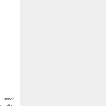
en
ct kunnen
en bij de