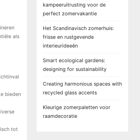
kampeeruitrusting voor de
perfect zomervakantie
bineren
Het Scandinavisch zomerhuis:
tiële als
frisse en rustgevende
interieurideeën
Smart ecological gardens:
designing for sustainability
chtinval
Creating harmonious spaces with
recycled glass accents
te bieden
Kleurige zomerpaletten voor
diverse
raamdecoratie
isch tot