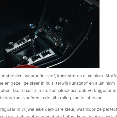
de materialen, waaronder stof, kunststof en aluminium. Stoff
e en gezellige sfeer in huis, terwijl kunststof en aluminium
bben. Daarnaast zijn stoffen jaloezieën ook verkrijgbaar in
loos kunt variëren in de uitstraling van je interieur.
rkrijgbaar in vrijwel elke denkbare kleur, waardoor ze perfe
 nu op zoek bent naar neutrale tinten die naadloos aansluit