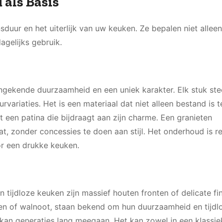
als Basis
nsduur en het uiterlijk van uw keuken. Ze bepalen niet allee
agelijks gebruik.
ongekende duurzaamheid en een uniek karakter. Elk stuk st
urvariaties. Het is een materiaal dat niet alleen bestand is 
t een patina die bijdraagt aan zijn charme. Een granieten
 zonder concessies te doen aan stijl. Het onderhoud is re
r een drukke keuken.
 tijdloze keuken zijn massief houten fronten of delicate fi
ken of walnoot, staan bekend om hun duurzaamheid en tijdl
n generaties lang meegaan. Het kan zowel in een klassiek