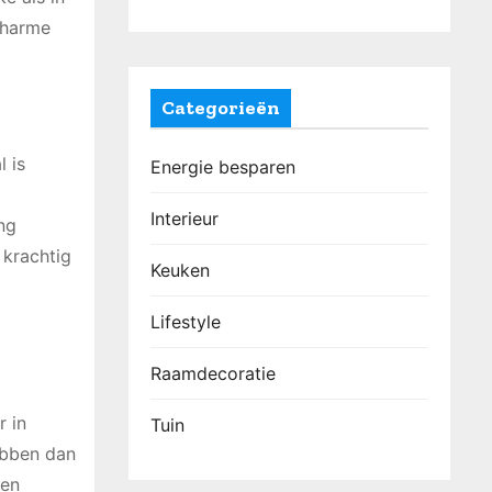
charme
Categorieën
l is
Energie besparen
Interieur
ng
 krachtig
Keuken
Lifestyle
Raamdecoratie
r in
Tuin
ebben dan
 en