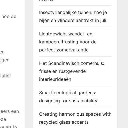
Insectvriendelijke tuinen: hoe je
n hoe de
bijen en vlinders aantrekt in juli
Lichtgewicht wandel- en
kampeeruitrusting voor de
perfect zomervakantie
een
tegen
Het Scandinavisch zomerhuis:
frisse en rustgevende
latief
interieurideeën
Smart ecological gardens:
designing for sustainability
neers een
Creating harmonious spaces with
oze
recycled glass accents
e als in