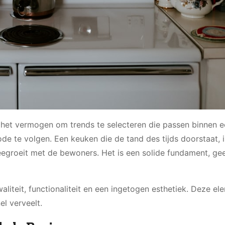
s het vermogen om trends te selecteren die passen binnen 
e te volgen. Een keuken die de tand des tijds doorstaat, i
meegroeit met de bewoners. Het is een solide fundament, ge
liteit, functionaliteit en een ingetogen esthetiek. Deze e
l verveelt.