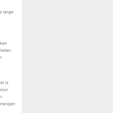
e lange
uken
bieden.
n
et is
 Voor
n:
verwogen