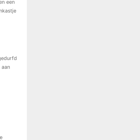
en een
nkastje
gedurfd
k aan
De