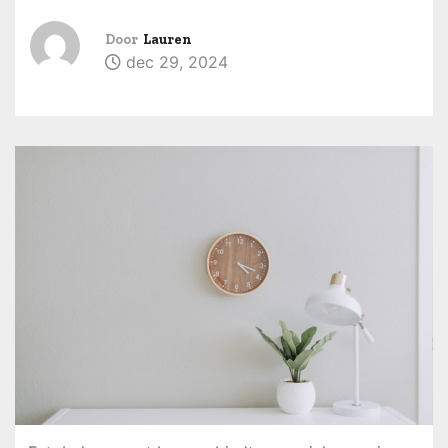
u
d
Door
Lauren
dec 29, 2024