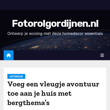
D
o
o
Fotorolgordijnen.nl
r
g
Ontwerp je woning met deze homedecor essentials
a
a
n
n
a
a
INTERIEUR
r
Voeg een vleugje avontuur
i
toe aan je huis met
n
h
bergthema’s
o