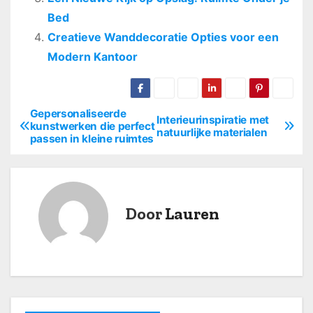
Bed
Creatieve Wanddecoratie Opties voor een
Modern Kantoor
Gepersonaliseerde
B
Interieurinspiratie met
kunstwerken die perfect
natuurlijke materialen
passen in kleine ruimtes
e
r
i
Door
Lauren
c
h
t