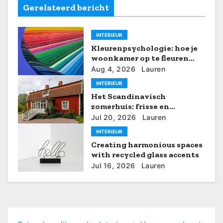
n
Gerelateerd bericht
a
INTERIEUR
v
Kleurenpsychologie: hoe je
i
woonkamer op te fleuren
met zomerse tinten
Aug 4, 2026
Lauren
g
INTERIEUR
Het Scandinavisch
a
zomerhuis: frisse en
rustgevende interieurideeën
t
Jul 20, 2026
Lauren
INTERIEUR
i
Creating harmonious spaces
with recycled glass accents
e
Jul 16, 2026
Lauren