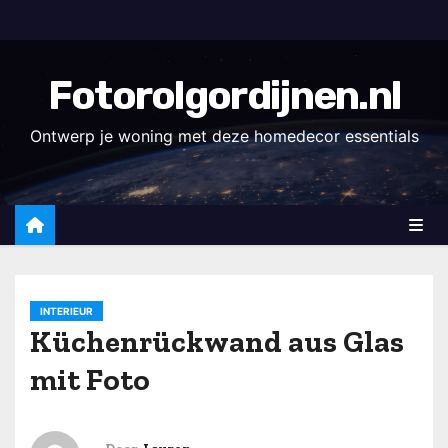
D
o
o
Fotorolgordijnen.nl
r
g
Ontwerp je woning met deze homedecor essentials
a
a
n
n
a
a
INTERIEUR
r
Küchenrückwand aus Glas
i
mit Foto
n
h
o