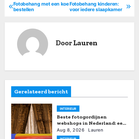
Fotobehang met een koe
Fotobehang kinderen:
B
bestellen
voor iedere slaapkamer
e
r
Door
Lauren
i
c
h
t
Gerelateerd bericht
n
a
INTERIEUR
v
Beste fotogordijnen
webshops in Nederland: een
i
eerlijke vergelijking
Aug 8, 2026
Lauren
INTERIEUR