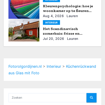
g
Kleurenpsychologie: hoe je
woonkamer op te fleuren
a
met zomerse tinten
Aug 4, 2026
Lauren
t
INTERIEUR
Het Scandinavisch
i
zomerhuis: frisse en
rustgevende interieurideeën
Jul 20, 2026
Lauren
e
Fotorolgordijnen.nl
>
Interieur
>
Küchenrückwand
aus Glas mit Foto