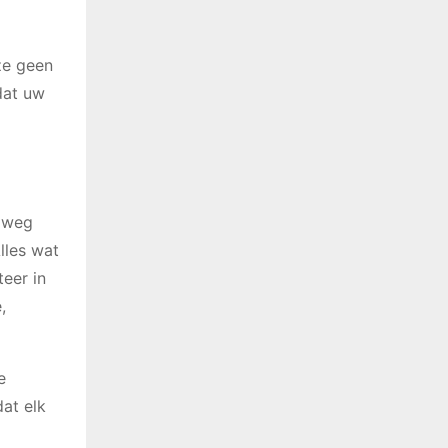
ze geen
dat uw
elweg
lles wat
teer in
,
e
dat elk