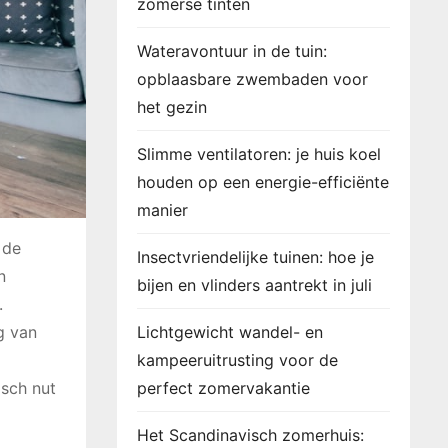
zomerse tinten
Wateravontuur in de tuin:
opblaasbare zwembaden voor
het gezin
Slimme ventilatoren: je huis koel
houden op een energie-efficiënte
manier
 de
Insectvriendelijke tuinen: hoe je
n
bijen en vlinders aantrekt in juli
.
g van
Lichtgewicht wandel- en
kampeeruitrusting voor de
isch nut
perfect zomervakantie
Het Scandinavisch zomerhuis: