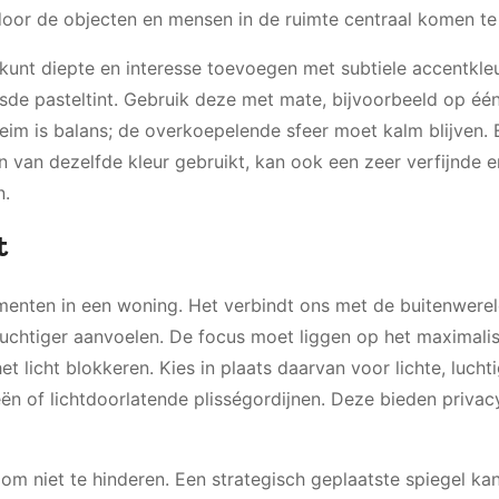
oor de objecten en mensen in de ruimte centraal komen te
U kunt diepte en interesse toevoegen met subtiele accentkle
jsde pasteltint. Gebruik deze met mate, bijvoorbeeld op éé
heim is balans; de overkoepelende sfeer moet kalm blijven. 
n van dezelfde kleur gebruikt, kan ook een zeer verfijnde e
n.
t
ementen in een woning. Het verbindt ons met de buitenwerel
 luchtiger aanvoelen. De focus moet liggen op het maximali
et licht blokkeren. Kies in plaats daarvan voor lichte, lucht
eën of lichtdoorlatende plisségordijnen. Deze bieden priva
om niet te hinderen. Een strategisch geplaatste spiegel ka