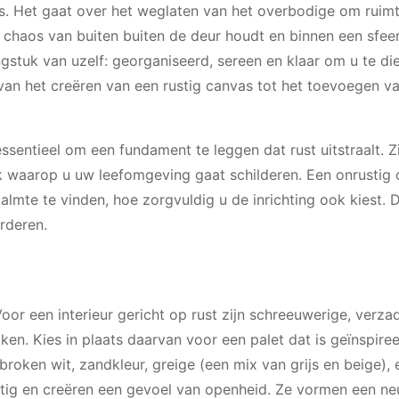
s. Het gaat over het weglaten van het overbodige om ruimt
de chaos van buiten buiten de deur houdt en binnen een sfee
stuk van uzelf: georganiseerd, sereen en klaar om u te die
, van het creëren van een rustig canvas tot het toevoegen v
ssentieel om een fundament te leggen dat rust uitstraalt. Z
k waarop u uw leefomgeving gaat schilderen. Een onrustig 
lmte te vinden, hoe zorgvuldig u de inrichting ook kiest. 
rderen.
oor een interieur gericht op rust zijn schreeuwerige, verza
ken. Kies in plaats daarvan voor een palet dat is geïnspire
broken wit, zandkleur, greige (een mix van grijs en beige), e
chtig en creëren een gevoel van openheid. Ze vormen een ne