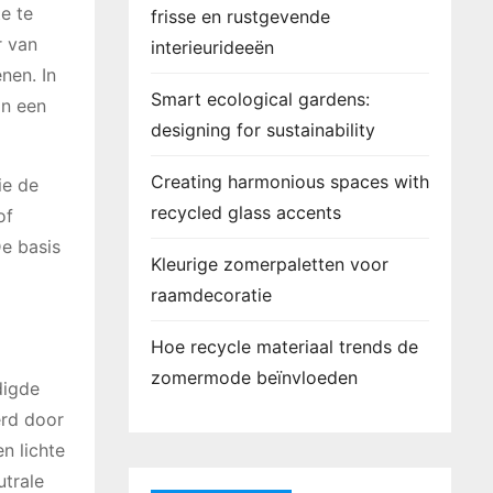
e te
frisse en rustgevende
r van
interieurideeën
nen. In
Smart ecological gardens:
an een
designing for sustainability
Creating harmonious spaces with
ie de
recycled glass accents
of
De basis
Kleurige zomerpaletten voor
raamdecoratie
Hoe recycle materiaal trends de
zomermode beïnvloeden
digde
erd door
n lichte
utrale