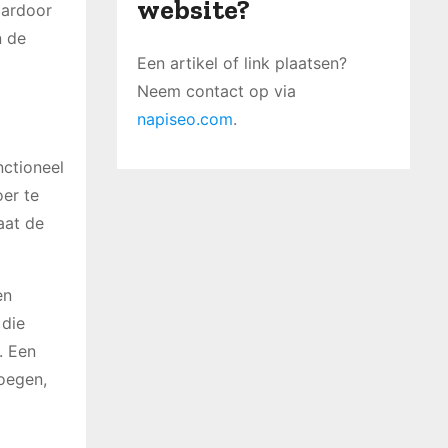
website?
aardoor
n de
Een artikel of link plaatsen?
Neem contact op via
napiseo.com
.
nctioneel
er te
aat de
en
 die
. Een
voegen,