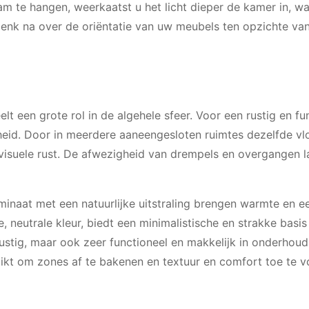
m te hangen, weerkaatst u het licht dieper de kamer in, w
 Denk na over de oriëntatie van uw meubels ten opzichte va
eelt een grote rol in de algehele sfeer. Voor een rustig en fu
heid. Door in meerdere aaneengesloten ruimtes dezelfde vlo
 visuele rust. De afwezigheid van drempels en overgangen l
inaat met een natuurlijke uitstraling brengen warmte en e
e, neutrale kleur, biedt een minimalistische en strakke basis
el rustig, maar ook zeer functioneel en makkelijk in onderhoud
uikt om zones af te bakenen en textuur en comfort toe te 