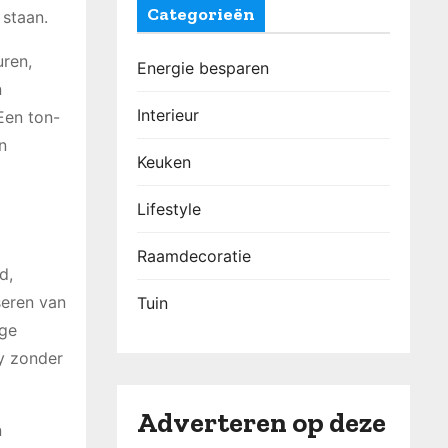
Categorieën
 staan.
uren,
Energie besparen
n
Interieur
Een ton-
n
Keuken
Lifestyle
Raamdecoratie
d,
seren van
Tuin
ige
cy zonder
Adverteren op deze
n