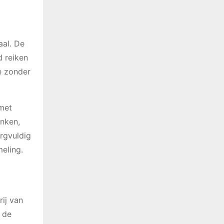
aal. De
d reiken
te zonder
 met
nken,
rgvuldig
eling.
rij van
 de