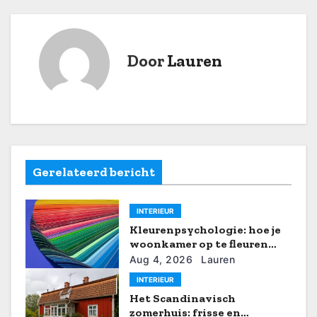
i
c
Door
Lauren
h
t
n
a
Gerelateerd bericht
v
INTERIEUR
i
Kleurenpsychologie: hoe je
woonkamer op te fleuren
g
met zomerse tinten
Aug 4, 2026
Lauren
a
INTERIEUR
Het Scandinavisch
t
zomerhuis: frisse en