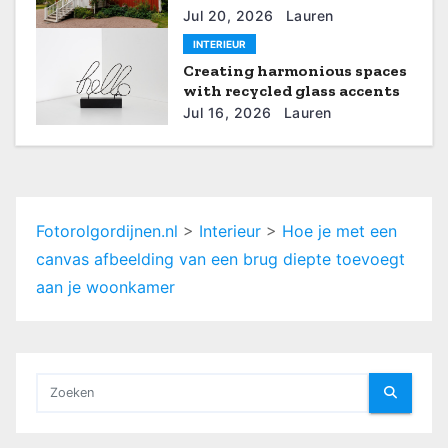
rustgevende interieurideeën
Jul 20, 2026
Lauren
i
INTERIEUR
e
Creating harmonious spaces
with recycled glass accents
Jul 16, 2026
Lauren
Fotorolgordijnen.nl
>
Interieur
>
Hoe je met een
canvas afbeelding van een brug diepte toevoegt
aan je woonkamer