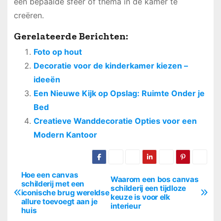
een bepaalde sfeer of thema in de kamer te
creëren.
Gerelateerde Berichten:
Foto op hout
Decoratie voor de kinderkamer kiezen –
ideeën
Een Nieuwe Kijk op Opslag: Ruimte Onder je
Bed
Creatieve Wanddecoratie Opties voor een
Modern Kantoor
Hoe een canvas
B
Waarom een bos canvas
schilderij met een
schilderij een tijdloze
iconische brug wereldse
e
keuze is voor elk
allure toevoegt aan je
interieur
huis
r