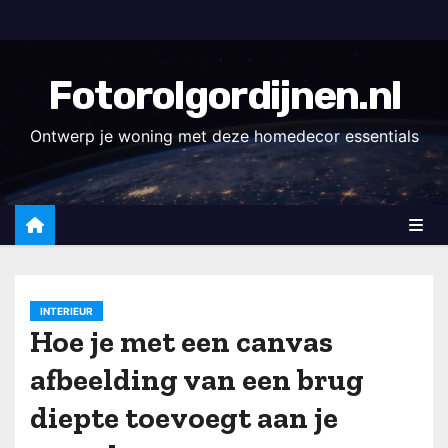
D
o
o
Fotorolgordijnen.nl
r
g
Ontwerp je woning met deze homedecor essentials
a
a
n
n
a
a
INTERIEUR
r
Hoe je met een canvas
i
afbeelding van een brug
n
h
diepte toevoegt aan je
o