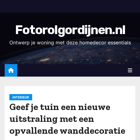
D
o
o
Fotorolgordijnen.nl
r
g
Ontwerp je woning met deze homedecor essentials
a
a
n
n
a
a
INTERIEUR
r
Geef je tuin een nieuwe
i
uitstraling met een
n
h
opvallende wanddecoratie
o