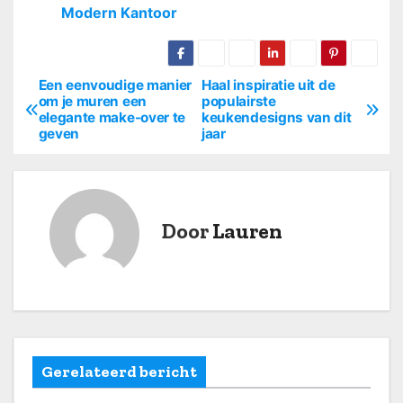
Modern Kantoor
Een eenvoudige manier
Haal inspiratie uit de
B
om je muren een
populairste
elegante make-over te
keukendesigns van dit
e
geven
jaar
r
i
Door
Lauren
c
h
t
n
Gerelateerd bericht
a