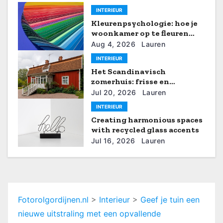
v
INTERIEUR
Kleurenpsychologie: hoe je
i
woonkamer op te fleuren
met zomerse tinten
g
Aug 4, 2026
Lauren
INTERIEUR
a
Het Scandinavisch
zomerhuis: frisse en
t
rustgevende interieurideeën
Jul 20, 2026
Lauren
i
INTERIEUR
Creating harmonious spaces
e
with recycled glass accents
Jul 16, 2026
Lauren
Fotorolgordijnen.nl
>
Interieur
>
Geef je tuin een
nieuwe uitstraling met een opvallende