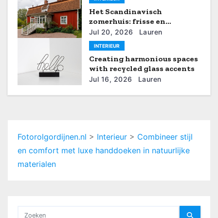
Het Scandinavisch
a
zomerhuis: frisse en
rustgevende interieurideeën
t
Jul 20, 2026
Lauren
INTERIEUR
i
Creating harmonious spaces
with recycled glass accents
e
Jul 16, 2026
Lauren
Fotorolgordijnen.nl
>
Interieur
>
Combineer stijl
en comfort met luxe handdoeken in natuurlijke
materialen