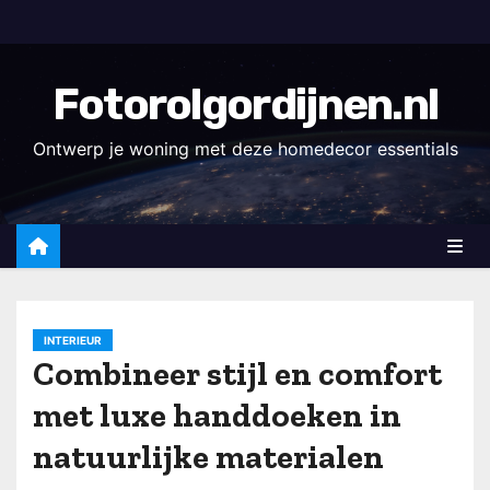
D
o
o
Fotorolgordijnen.nl
r
g
Ontwerp je woning met deze homedecor essentials
a
a
n
n
a
a
INTERIEUR
r
Combineer stijl en comfort
i
met luxe handdoeken in
n
h
natuurlijke materialen
o