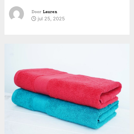
u
d
Door
Lauren
jul 25, 2025