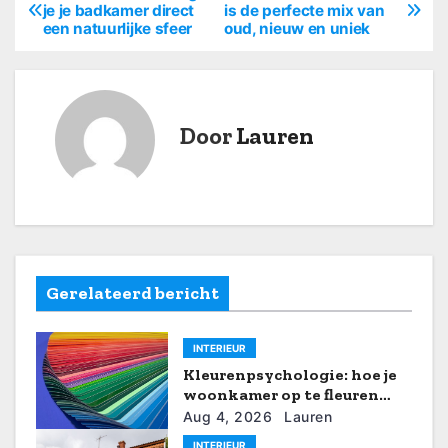
B
je je badkamer direct
is de perfecte mix van
een natuurlijke sfeer
oud, nieuw en uniek
e
r
i
Door
Lauren
c
h
t
n
Gerelateerd bericht
a
INTERIEUR
v
Kleurenpsychologie: hoe je
i
woonkamer op te fleuren
met zomerse tinten
Aug 4, 2026
Lauren
g
INTERIEUR